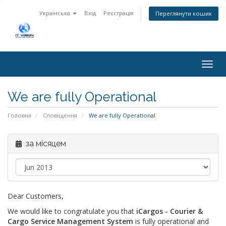
Українська
Вхід
Реєстрація
Переглянути кошик
Togg
navig
We are fully Operational
Головна
Сповіщення
We are fully Operational
за місяцем
Dear Customers,
We would like to congratulate you that
iCargos - Courier &
Cargo Service Management System
is fully operational and