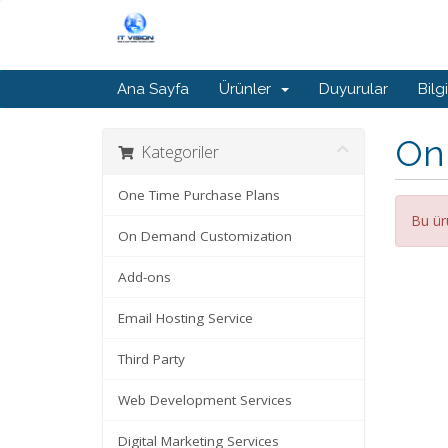
Ana Sayfa
Ürünler
Duyurular
Bilg
On
Kategoriler
One Time Purchase Plans
Bu ür
On Demand Customization
Add-ons
Email Hosting Service
Third Party
Web Development Services
Digital Marketing Services