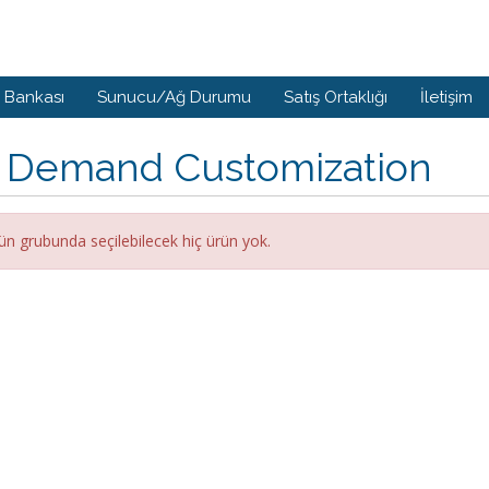
i Bankası
Sunucu/Ağ Durumu
Satış Ortaklığı
İletişim
 Demand Customization
ün grubunda seçilebilecek hiç ürün yok.