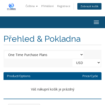
Čeština
Přihlášení
Registrace
Zobrazit košík
Togg
navig
Přehled & Pokladna
Product/Options
Price/Cycle
Váš nákupní košík je prázdný