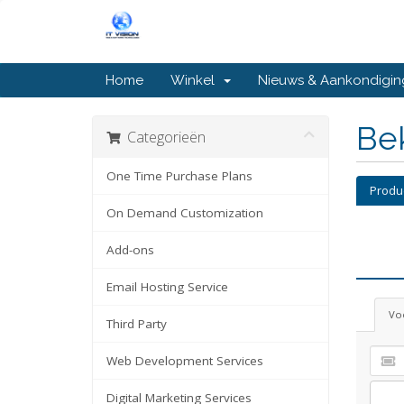
Home
Winkel
Nieuws & Aankondigi
Bek
Categorieën
One Time Purchase Plans
Produ
On Demand Customization
Add-ons
Email Hosting Service
Voe
Third Party
Web Development Services
Digital Marketing Services