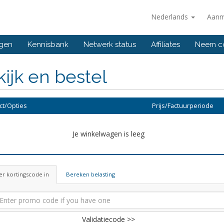
Nederlands
Aanm
ngen
Kennisbank
Netwerk status
Affiliates
Neem co
ijk en bestel
ct/Opties
Prijs/Factuurperiode
Je winkelwagen is leeg
r kortingscode in
Bereken belasting
Validatiecode >>