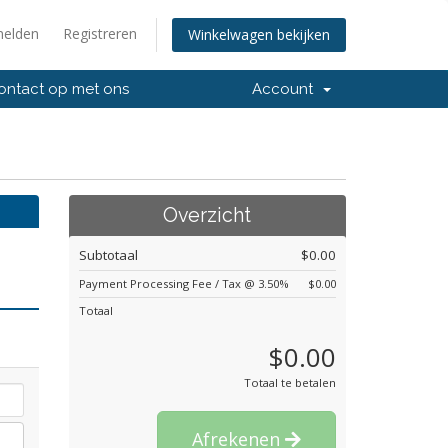
elden
Registreren
Winkelwagen bekijken
ntact op met ons
Account
Overzicht
Subtotaal
$0.00
Payment Processing Fee / Tax @ 3.50%
$0.00
Totaal
$0.00
Totaal te betalen
Afrekenen